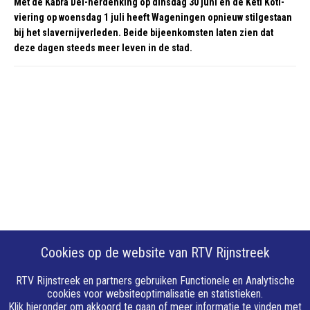
Met de Kabra Dei-herdenking op dinsdag 30 juni en de Keti Koti-
viering op woensdag 1 juli heeft Wageningen opnieuw stilgestaan
bij het slavernijverleden. Beide bijeenkomsten laten zien dat
deze dagen steeds meer leven in de stad.
Cookies op de website van RTV Rijnstreek
RTV Rijnstreek en partners gebruiken Functionele en Analytische
cookies voor websiteoptimalisatie en statistieken.
Klik hieronder om akkoord te gaan of meer informatie te vinden met