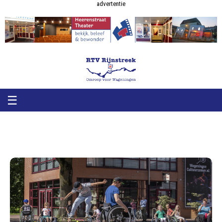
RTV
RTV
advertentie
Rijnstreek
Rijnstreek
☰