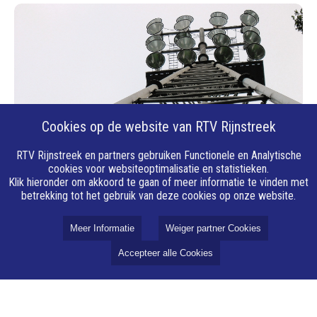
Cookies op de website van RTV Rijnstreek
RTV Rijnstreek en partners gebruiken Functionele en Analytische
11 juli 2026
Vier stadsderby's in nieuw voetbalseizoen
cookies voor websiteoptimalisatie en statistieken.
Klik hieronder om akkoord te gaan of meer informatie te vinden met
De indeling van het voetbalseizoen voor zaterdagamateurs 2026-
betrekking tot het gebruik van deze cookies op onze website.
2027 is bekend. De vijf Wageningse clubs zijn door de KNVB
verdeeld over drie niveaus. Het programma volgt begin augustus.
Meer Informatie
Weiger partner Cookies
De competitie begint in het weekend van 19 en 20 september.
Accepteer alle Cookies