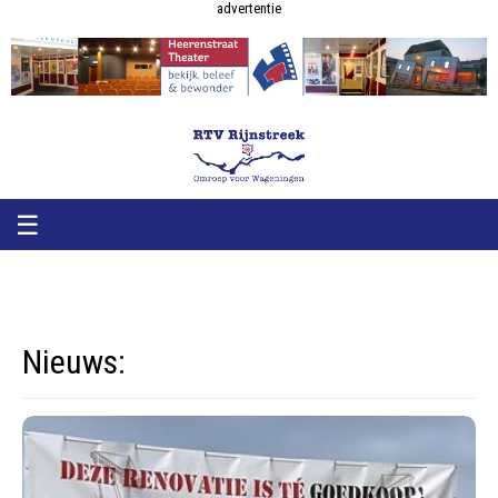
RTV
RTV
advertentie
Rijnstreek
Rijnstreek
☰
Nieuws: