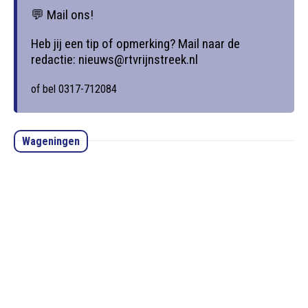
💬 Mail ons!
Heb jij een tip of opmerking? Mail naar de
redactie: nieuws@rtvrijnstreek.nl
of bel 0317-712084
Wageningen