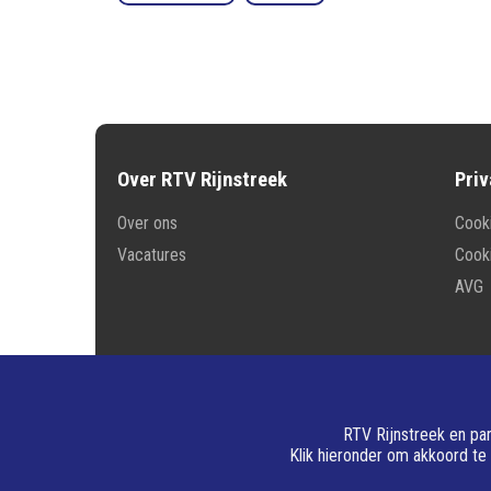
Over RTV Rijnstreek
Priv
Over ons
Cooki
Vacatures
Cook
AVG
RTV Rijnstreek en par
Klik hieronder om akkoord te