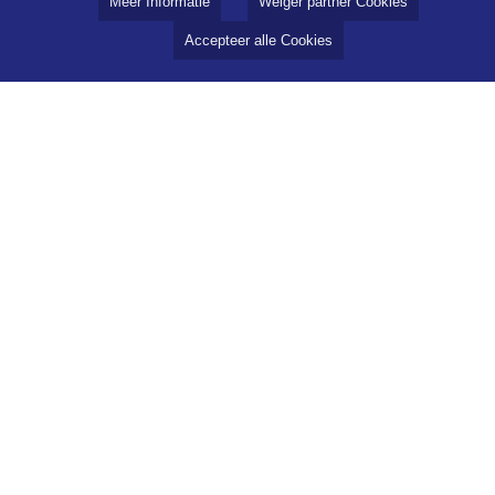
Meer Informatie
Weiger partner Cookies
Accepteer alle Cookies
Privacy
Cookie instellingen
Cookie
AVG
Zoek op
Frequenties
Radio programma's
Contact
Adverteren
ANBI