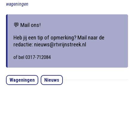
wageningen
💬 Mail ons!
Heb jij een tip of opmerking? Mail naar de
redactie: nieuws@rtvrijnstreek.nl
of bel 0317-712084
Wageningen
Nieuws